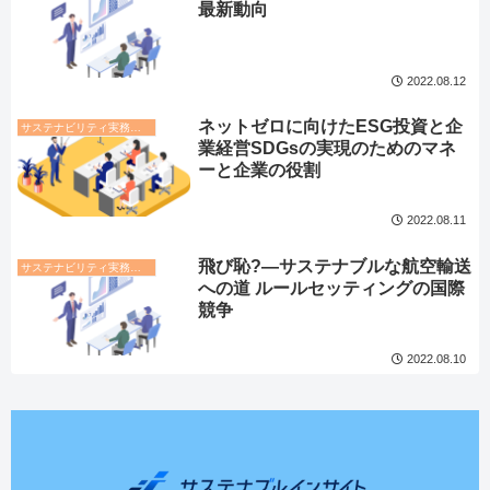
最新動向
2022.08.12
ネットゼロに向けたESG投資と企
サステナビリティ実務トレンド
業経営SDGsの実現のためのマネ
ーと企業の役割
2022.08.11
飛び恥?―サステナブルな航空輸送
サステナビリティ実務トレンド
への道 ルールセッティングの国際
競争
2022.08.10