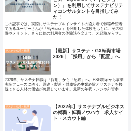
ン）』を利用してサステナビリテ
ィコンサルタントを目指してみ
た！
この記事では、実際にサステナブルインサイトの協力者で転職希望者
であるユーザーさんが『MyVision』を利用した体験をもとに、その特
徴やメリット、さらに他の利用者の体験談を交えて、未経験からサス
テナビリティコンサルタントを目指す方にとってのおすすめポイント
をご紹介します。
【最新】サステナ・GX転職市場
サステナ就活・転職
2026｜「採用」から「配置」へ
2026年、サステナ転職は「採用」から「配置」へ。ESG開示から事業
実装フェーズに移り、調達・製造・財務等の事業経験とサステナを接
続できる人材の価値が急騰しています。最新の年収レンジや外資参入
の動向、2028年に閉まる参入の窓を徹底解説
【2022年】サステナブルビジネス
サステナ就活・転職
の就職・転職ノウハウ 求人サイ
ト・スカウト編