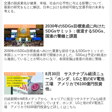
交通の脱炭素化が健康、幸福、社会の公平性に与える影響について、
最新の研究をもとに解説。日本における持続可能な交通手段の未来を
考える。
2030年のSDGs目標達成に向けた
サステナビリティ実務トレンド
SDGsサミット：後退するSDGs、
国連の警鐘と課題
2030年のSDGs目標達成へ向けた重要な節目であるSDGsサミットが、
米国ニューヨークの国連本部で開催されました。SDGsは予定の軌道か
ら逸脱していることが明らかになり、各国首脳は後退の兆候に警鐘を
鳴らしました。
8月30日 サステナブル経済ニュ
サステナビリティ実務トレンド
ース「ホンダ、LGと初のEV電池
工場 アメリカで6100億円投資
他」
日経新聞やWEBメディアから、キャリアに役立つサステナブルな経済
ニュースをまとめてご紹介しています。ホンダ、LGと初のEV電池工
場 アメリカで6100億円投資など詳しくはこちら