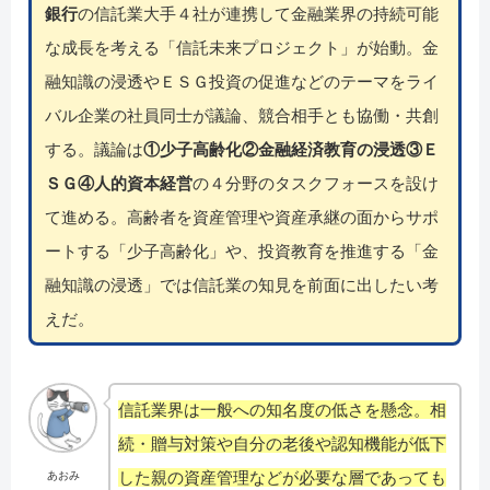
銀行
の信託業大手４社が連携して金融業界の持続可能
な成長を考える「信託未来プロジェクト」が始動。金
融知識の浸透やＥＳＧ投資の促進などのテーマをライ
バル企業の社員同士が議論、競合相手とも協働・共創
する。議論は
①少子高齢化②金融経済教育の浸透③Ｅ
ＳＧ④人的資本経営
の４分野のタスクフォースを設け
て進める。高齢者を資産管理や資産承継の面からサポ
ートする「少子高齢化」や、投資教育を推進する「金
融知識の浸透」では信託業の知見を前面に出したい考
えだ。
信託業界は一般への知名度の低さを懸念。相
続・贈与対策や自分の老後や認知機能が低下
した親の資産管理などが必要な層であっても
あおみ