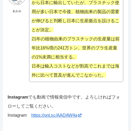
から日本に輸出していたが、プラスチック使
用が多い日本で今後、植物由来の製品の需要
あおみ
が伸びると判断し日本に生産拠点を設けるこ
とが決定。
21年の植物由来のプラスチックの生産量は前
年比16%増の241万トン。世界のプラ生産量
の1%未満に相当する。
日本は輸入コストなどが割高でこれまでは海
外に比べて普及が進んでこなかった。
Instagram
でも動画で情報発信中です。よろしければフォ
ローしてご覧ください。
Instagram
https://onl.sc/AADAW4a