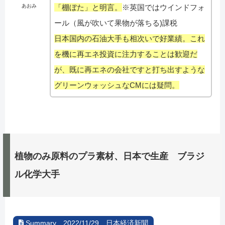
「棚ぼた」と明言。
※英国ではウインドフォ
あおみ
ール（風が吹いて果物が落ちる)課税
日本国内の石油大手も相次いで好業績。これ
を機に再エネ投資に注力することは歓迎だ
が、既に再エネの会社ですと打ち出すような
グリーンウォッシュなCMには疑問。
植物のみ原料のプラ素材、日本で生産 ブラジ
ル化学大手
Summary 2022/11/29 日本経済新聞