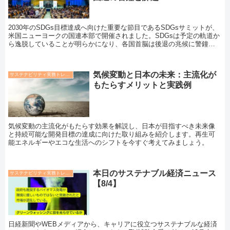
2030年のSDGs目標達成へ向けた重要な節目であるSDGsサミットが、
米国ニューヨークの国連本部で開催されました。SDGsは予定の軌道か
ら逸脱していることが明らかになり、各国首脳は後退の兆候に警鐘を
鳴らしました。
気候変動と日本の未来：主流化が
サステナビリティ実務トレンド
もたらすメリットと実践例
気候変動の主流化がもたらす効果を解説し、日本が目指すべき未来像
と持続可能な開発目標の達成に向けた取り組みを紹介します。再生可
能エネルギーやエコな生活へのシフトを今すぐ考えてみましょう。
本日のサステナブル経済ニュース
サステナビリティ実務トレンド
【8/4】
日経新聞やWEBメディアから、キャリアに役立つサステナブルな経済