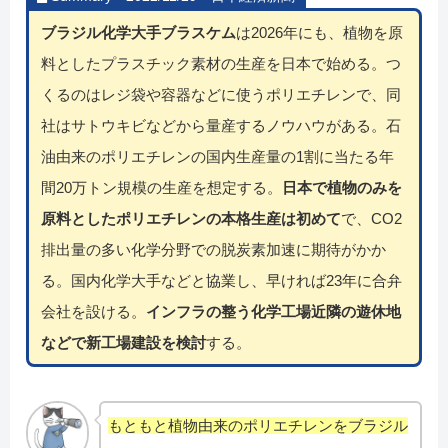
ブラジル化学大手ブラスケム
は2026年にも、植物を原
料としたプラスチック素材の生産を日本で始める。つ
くるのはレジ袋や容器などに使うポリエチレンで、同
社はサトウキビなどから量産するノウハウがある。石
油由来のポリエチレンの国内生産量の1割に当たる年
間20万トン規模の生産を想定する。
日本で植物のみを
原料としたポリエチレンの本格生産は初めて
で、CO2
排出量の多い化学分野での脱炭素加速に期待がかか
る。国内化学大手などと協業し、早ければ23年に合弁
会社を設ける。
インフラの整う化学工場近隣の遊休地
などで新工場建設を検討
する。
もともと植物由来のポリエチレンをブラジル