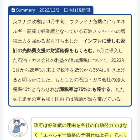
Summary 2022/12/2 日本経済新聞
英スナク政権は11月中旬、ウクライナ危機に伴うエネ
ルギー高騰で好業績となっている石油メジャーへの増
税圧力を強める案を打ち出した。
インフレに苦しむ家
計の光熱費支援の財源確保をもくろむ。
5月に導入し
た石油・ガス会社の利益の追加課税について、2023年
1月から28年3月末まで税率を25%から35%に引き上げ
ると明らかにした。もともとの石油・ガス会社の法人
税率40%と合わせれば
課税率は75%にも達する
。ただ
株主還元の声も強く国内では議論が熱を帯びている。
政府は好業績の理由を各社の自助努力ではな
く「エネルギー価格の予期せぬ上昇」であり