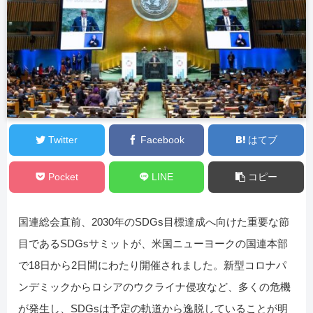
Twitter
Facebook
はてブ
Pocket
LINE
コピー
国連総会直前、2030年のSDGs目標達成へ向けた重要な節
目であるSDGsサミットが、米国ニューヨークの国連本部
で18日から2日間にわたり開催されました。新型コロナパ
ンデミックからロシアのウクライナ侵攻など、多くの危機
が発生し、SDGsは予定の軌道から逸脱していることが明