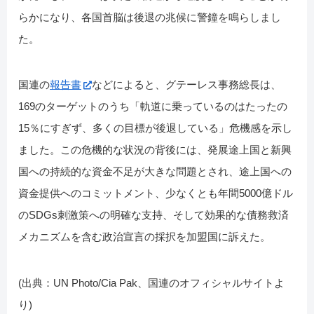
らかになり、各国首脳は後退の兆候に警鐘を鳴らしまし
た。
国連の
報告書
などによると、グテーレス事務総長は、
169のターゲットのうち「軌道に乗っているのはたったの
15％にすぎず、多くの目標が後退している」危機感を示し
ました。この危機的な状況の背後には、発展途上国と新興
国への持続的な資金不足が大きな問題とされ、途上国への
資金提供へのコミットメント、少なくとも年間5000億ドル
のSDGs刺激策への明確な支持、そして効果的な債務救済
メカニズムを含む政治宣言の採択を加盟国に訴えた。
(出典：UN Photo/Cia Pak、国連のオフィシャルサイトよ
り)