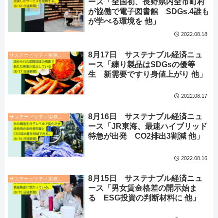
ース「全国初、長野県内全市町村
が協働で電子図書館 SDGs.4誰も
が学べる環境を 他」
2022.08.18
8月17日 サステナブル経済ニュ
サステナビリティ実務トレンド
ース「練り製品はSDGsの優等
生 新需要ですり身値上がり 他」
2022.08.17
8月16日 サステナブル経済ニュ
サステナビリティ実務トレンド
ース「JR東海、最速ハイブリッド
特急が出発 CO2排出3割減 他」
2022.08.16
8月15日 サステナブル経済ニュ
サステナビリティ実務トレンド
ース「男女賃金格差の開示始ま
る ESG投資の判断材料に 他」