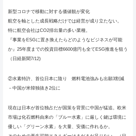
新型コロナで移動に対する価値観が変化
航空を軸とした成長戦略だけでは経営が成り立たない。
特に航空会社はCO2排出量の多い業種。
『事業をESGに置き換えたらどのようなビジネスが可能
か』25年度までの投資目標6600億円も全てESG推進を狙う
（日経新聞7/12)
②水素特許、首位日本に陰り 燃料電池強みも出願3割減
－中国が米韓独抜き2位に
現在は日本が首位独占だが国策を背景に中国が猛追。欧米
市場は化石燃料由来の「ブルー水素」に厳しく鍵は環境に
優しい「グリーン水素」を大量、安価に作れるか。
そのための再生可能エネルギーはまだまだ足りない。（日